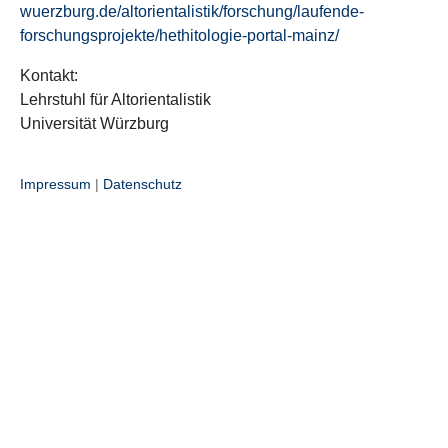
wuerzburg.de/altorientalistik/forschung/laufende-
forschungsprojekte/hethitologie-portal-mainz/
Kontakt:
Lehrstuhl für Altorientalistik
Universität Würzburg
Impressum
|
Datenschutz