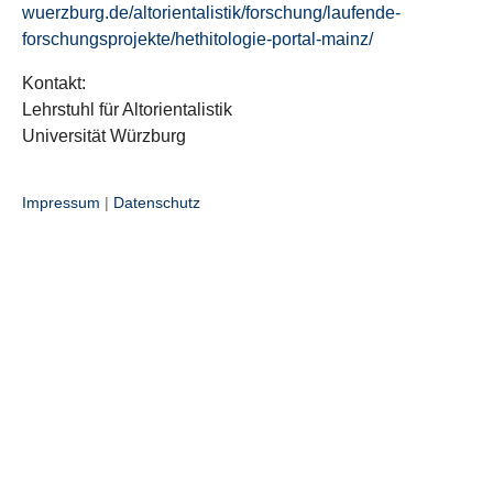
wuerzburg.de/altorientalistik/forschung/laufende-
forschungsprojekte/hethitologie-portal-mainz/
Kontakt:
Lehrstuhl für Altorientalistik
Universität Würzburg
Impressum
|
Datenschutz