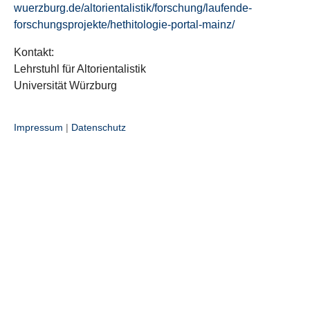
wuerzburg.de/altorientalistik/forschung/laufende-
forschungsprojekte/hethitologie-portal-mainz/
Kontakt:
Lehrstuhl für Altorientalistik
Universität Würzburg
Impressum
|
Datenschutz