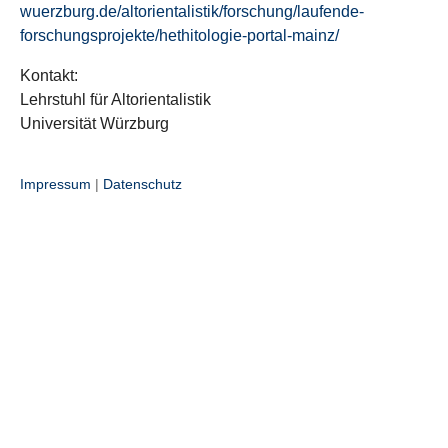
wuerzburg.de/altorientalistik/forschung/laufende-
forschungsprojekte/hethitologie-portal-mainz/
Kontakt:
Lehrstuhl für Altorientalistik
Universität Würzburg
Impressum
|
Datenschutz