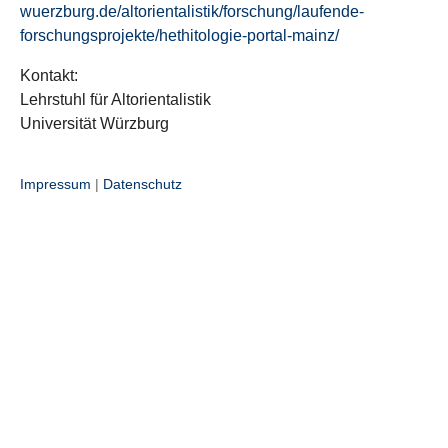
wuerzburg.de/altorientalistik/forschung/laufende-
forschungsprojekte/hethitologie-portal-mainz/
Kontakt:
Lehrstuhl für Altorientalistik
Universität Würzburg
Impressum
|
Datenschutz