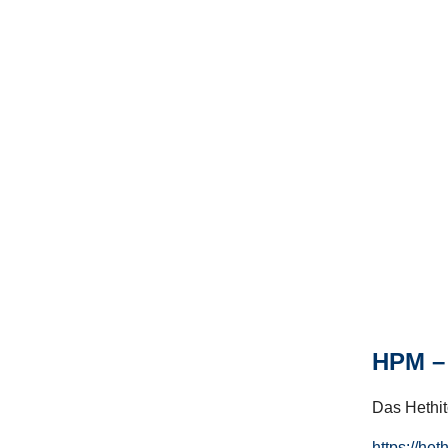
HPM – 
Das Hethito
https://het