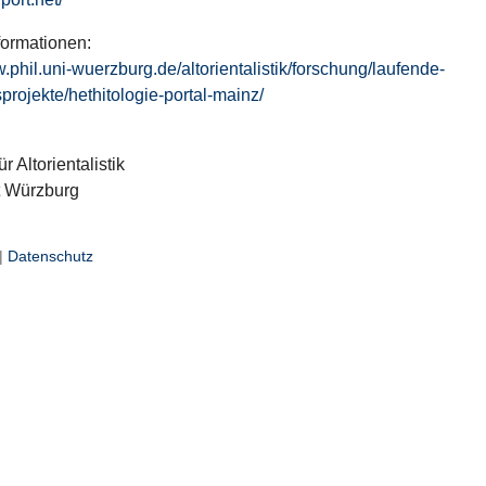
formationen:
w.phil.uni-wuerzburg.de/altorientalistik/forschung/laufende-
projekte/hethitologie-portal-mainz/
ür Altorientalistik
t Würzburg
|
Datenschutz