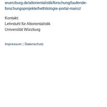
wuerzburg.de/altorientalistik/forschung/laufende-
forschungsprojekte/hethitologie-portal-mainz/
Kontakt:
Lehrstuhl für Altorientalistik
Universität Würzburg
Impressum
|
Datenschutz