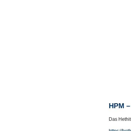
HPM – 
Das Hethito
https://het