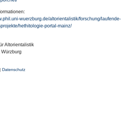
formationen:
w.phil.uni-wuerzburg.de/altorientalistik/forschung/laufende-
projekte/hethitologie-portal-mainz/
ür Altorientalistik
t Würzburg
|
Datenschutz