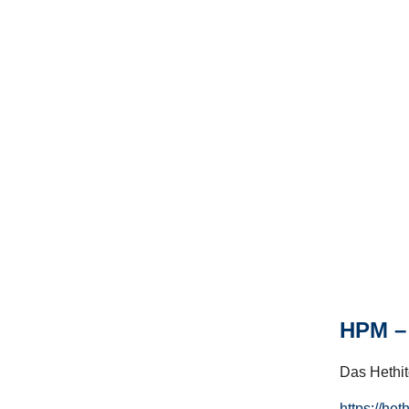
HPM – 
Das Hethito
https://het