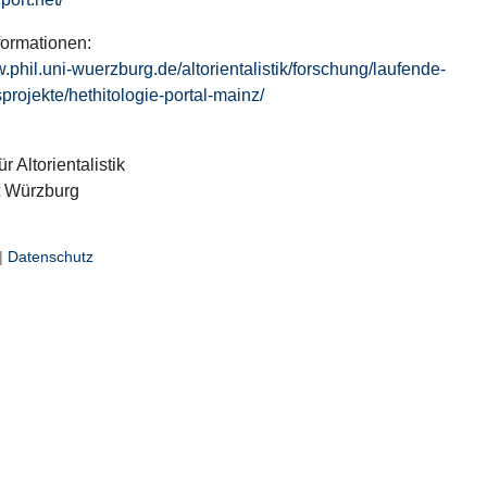
formationen:
w.phil.uni-wuerzburg.de/altorientalistik/forschung/laufende-
projekte/hethitologie-portal-mainz/
ür Altorientalistik
t Würzburg
|
Datenschutz