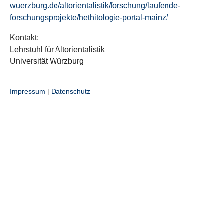
wuerzburg.de/altorientalistik/forschung/laufende-
forschungsprojekte/hethitologie-portal-mainz/
Kontakt:
Lehrstuhl für Altorientalistik
Universität Würzburg
Impressum
|
Datenschutz