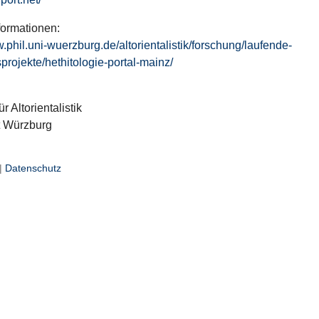
formationen:
w.phil.uni-wuerzburg.de/altorientalistik/forschung/laufende-
projekte/hethitologie-portal-mainz/
ür Altorientalistik
t Würzburg
|
Datenschutz