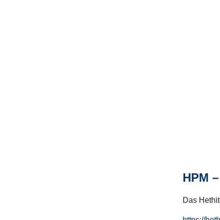
HPM – 
Das Hethito
https://het