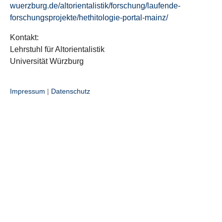
wuerzburg.de/altorientalistik/forschung/laufende-
forschungsprojekte/hethitologie-portal-mainz/
Kontakt:
Lehrstuhl für Altorientalistik
Universität Würzburg
Impressum
|
Datenschutz