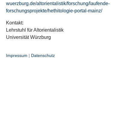
wuerzburg.de/altorientalistik/forschung/laufende-
forschungsprojekte/hethitologie-portal-mainz/
Kontakt:
Lehrstuhl für Altorientalistik
Universität Würzburg
Impressum
|
Datenschutz