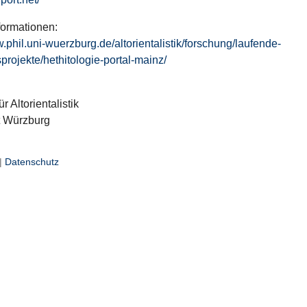
formationen:
w.phil.uni-wuerzburg.de/altorientalistik/forschung/laufende-
projekte/hethitologie-portal-mainz/
ür Altorientalistik
t Würzburg
|
Datenschutz