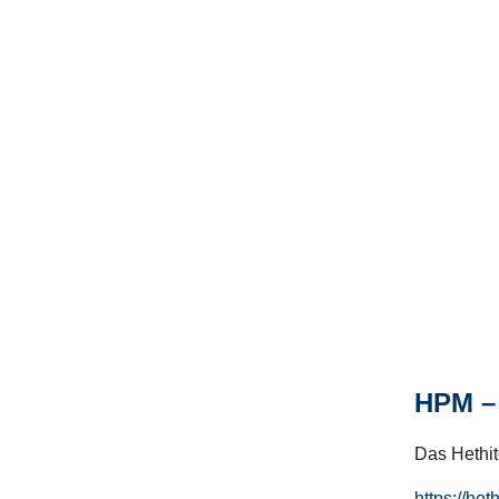
HPM – 
Das Hethito
https://het