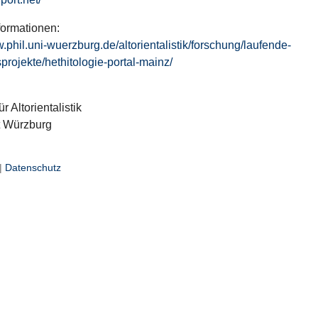
formationen:
w.phil.uni-wuerzburg.de/altorientalistik/forschung/laufende-
projekte/hethitologie-portal-mainz/
ür Altorientalistik
t Würzburg
|
Datenschutz