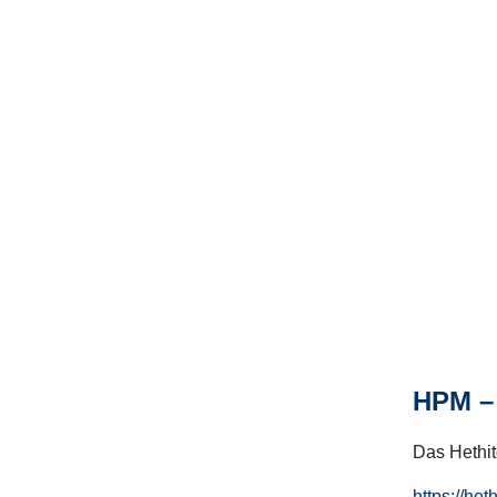
HPM – 
Das Hethito
https://het