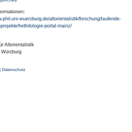
formationen:
w.phil.uni-wuerzburg.de/altorientalistik/forschung/laufende-
projekte/hethitologie-portal-mainz/
ür Altorientalistik
t Würzburg
|
Datenschutz