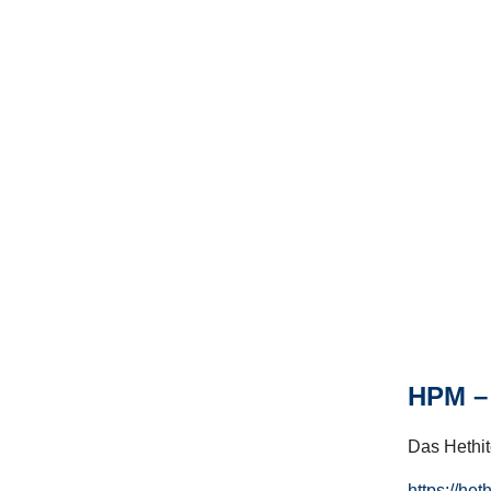
HPM – 
Das Hethito
https://het