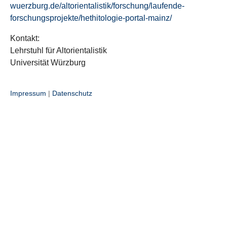
wuerzburg.de/altorientalistik/forschung/laufende-
forschungsprojekte/hethitologie-portal-mainz/
Kontakt:
Lehrstuhl für Altorientalistik
Universität Würzburg
Impressum
|
Datenschutz