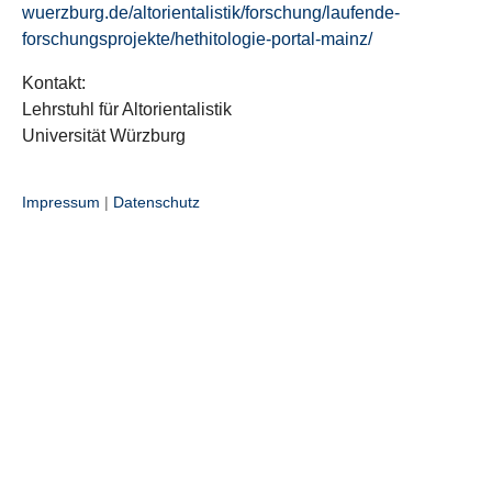
wuerzburg.de/altorientalistik/forschung/laufende-
forschungsprojekte/hethitologie-portal-mainz/
Kontakt:
Lehrstuhl für Altorientalistik
Universität Würzburg
Impressum
|
Datenschutz