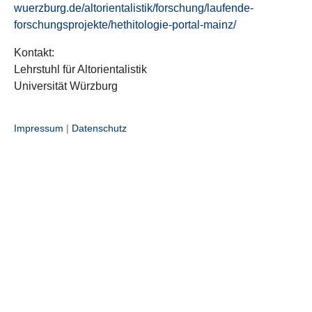
wuerzburg.de/altorientalistik/forschung/laufende-
forschungsprojekte/hethitologie-portal-mainz/
Kontakt:
Lehrstuhl für Altorientalistik
Universität Würzburg
Impressum
|
Datenschutz