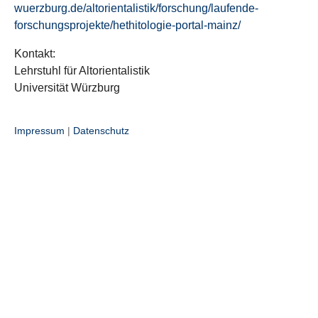
wuerzburg.de/altorientalistik/forschung/laufende-
forschungsprojekte/hethitologie-portal-mainz/
Kontakt:
Lehrstuhl für Altorientalistik
Universität Würzburg
Impressum
|
Datenschutz