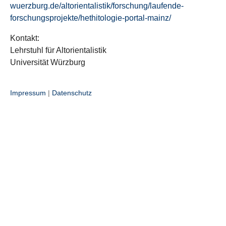
wuerzburg.de/altorientalistik/forschung/laufende-
forschungsprojekte/hethitologie-portal-mainz/
Kontakt:
Lehrstuhl für Altorientalistik
Universität Würzburg
Impressum
|
Datenschutz