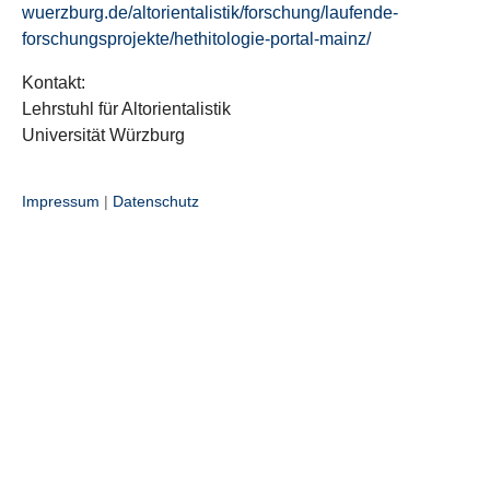
wuerzburg.de/altorientalistik/forschung/laufende-
forschungsprojekte/hethitologie-portal-mainz/
Kontakt:
Lehrstuhl für Altorientalistik
Universität Würzburg
Impressum
|
Datenschutz