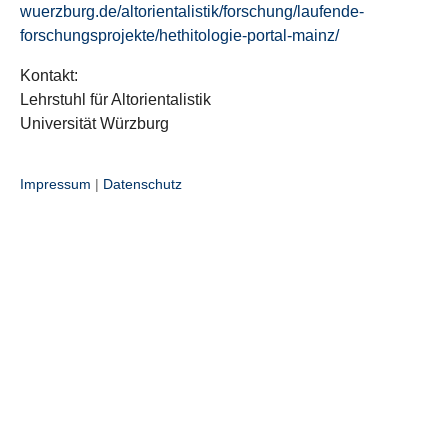
wuerzburg.de/altorientalistik/forschung/laufende-
forschungsprojekte/hethitologie-portal-mainz/
Kontakt:
Lehrstuhl für Altorientalistik
Universität Würzburg
Impressum
|
Datenschutz