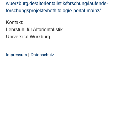
wuerzburg.de/altorientalistik/forschung/laufende-
forschungsprojekte/hethitologie-portal-mainz/
Kontakt:
Lehrstuhl für Altorientalistik
Universität Würzburg
Impressum
|
Datenschutz