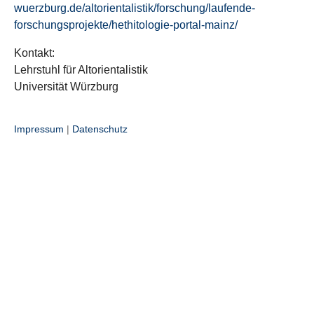
wuerzburg.de/altorientalistik/forschung/laufende-
forschungsprojekte/hethitologie-portal-mainz/
Kontakt:
Lehrstuhl für Altorientalistik
Universität Würzburg
Impressum
|
Datenschutz