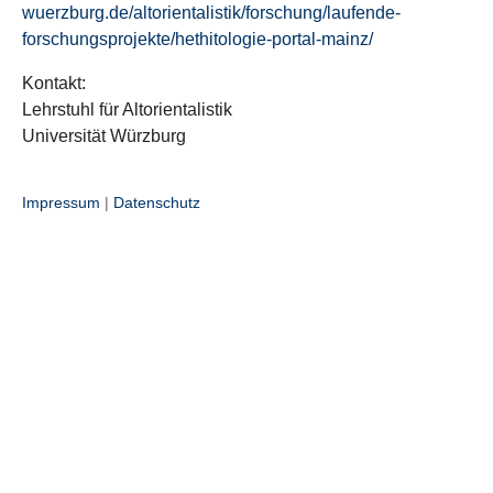
wuerzburg.de/altorientalistik/forschung/laufende-
forschungsprojekte/hethitologie-portal-mainz/
Kontakt:
Lehrstuhl für Altorientalistik
Universität Würzburg
Impressum
|
Datenschutz