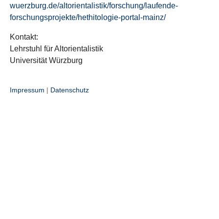
wuerzburg.de/altorientalistik/forschung/laufende-
forschungsprojekte/hethitologie-portal-mainz/
Kontakt:
Lehrstuhl für Altorientalistik
Universität Würzburg
Impressum
|
Datenschutz