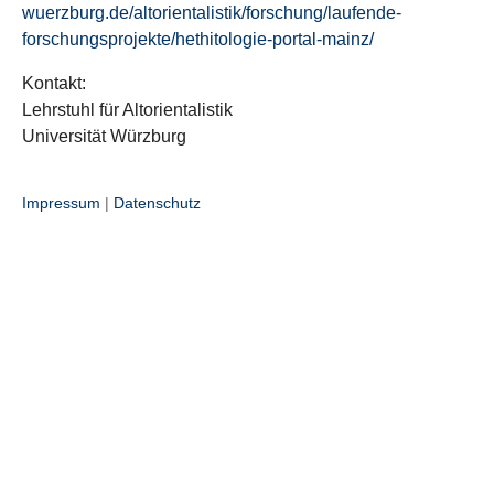
wuerzburg.de/altorientalistik/forschung/laufende-
forschungsprojekte/hethitologie-portal-mainz/
Kontakt:
Lehrstuhl für Altorientalistik
Universität Würzburg
Impressum
|
Datenschutz