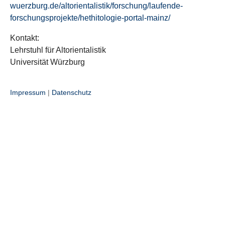
wuerzburg.de/altorientalistik/forschung/laufende-
forschungsprojekte/hethitologie-portal-mainz/
Kontakt:
Lehrstuhl für Altorientalistik
Universität Würzburg
Impressum
|
Datenschutz