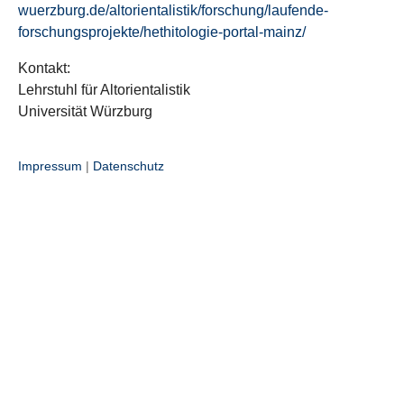
wuerzburg.de/altorientalistik/forschung/laufende-
forschungsprojekte/hethitologie-portal-mainz/
Kontakt:
Lehrstuhl für Altorientalistik
Universität Würzburg
Impressum
|
Datenschutz