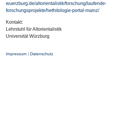
wuerzburg.de/altorientalistik/forschung/laufende-
forschungsprojekte/hethitologie-portal-mainz/
Kontakt:
Lehrstuhl für Altorientalistik
Universität Würzburg
Impressum
|
Datenschutz