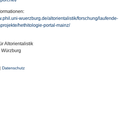
formationen:
w.phil.uni-wuerzburg.de/altorientalistik/forschung/laufende-
projekte/hethitologie-portal-mainz/
ür Altorientalistik
t Würzburg
|
Datenschutz