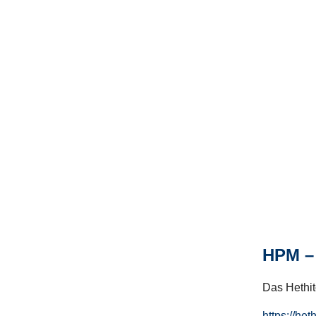
HPM – 
Das Hethito
https://het