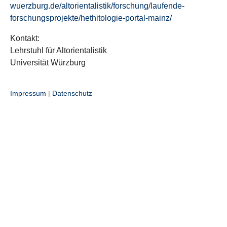
wuerzburg.de/altorientalistik/forschung/laufende-
forschungsprojekte/hethitologie-portal-mainz/
Kontakt:
Lehrstuhl für Altorientalistik
Universität Würzburg
Impressum
|
Datenschutz