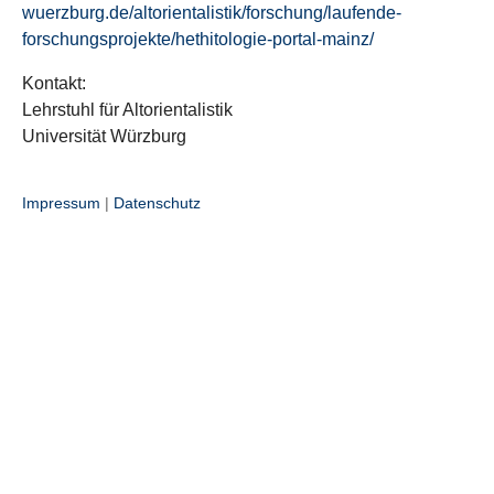
wuerzburg.de/altorientalistik/forschung/laufende-
forschungsprojekte/hethitologie-portal-mainz/
Kontakt:
Lehrstuhl für Altorientalistik
Universität Würzburg
Impressum
|
Datenschutz