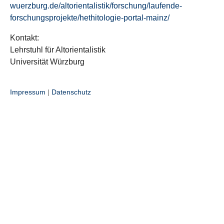
wuerzburg.de/altorientalistik/forschung/laufende-
forschungsprojekte/hethitologie-portal-mainz/
Kontakt:
Lehrstuhl für Altorientalistik
Universität Würzburg
Impressum
|
Datenschutz