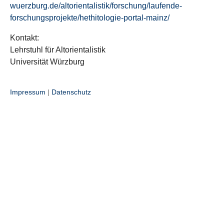
wuerzburg.de/altorientalistik/forschung/laufende-
forschungsprojekte/hethitologie-portal-mainz/
Kontakt:
Lehrstuhl für Altorientalistik
Universität Würzburg
Impressum
|
Datenschutz