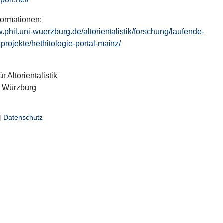
formationen:
w.phil.uni-wuerzburg.de/altorientalistik/forschung/laufende-
projekte/hethitologie-portal-mainz/
ür Altorientalistik
t Würzburg
|
Datenschutz