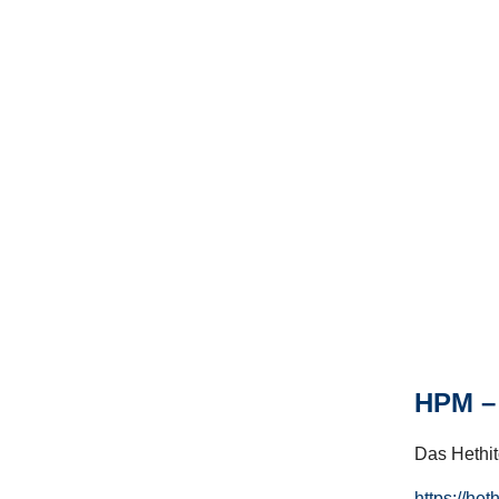
HPM – 
Das Hethito
https://het