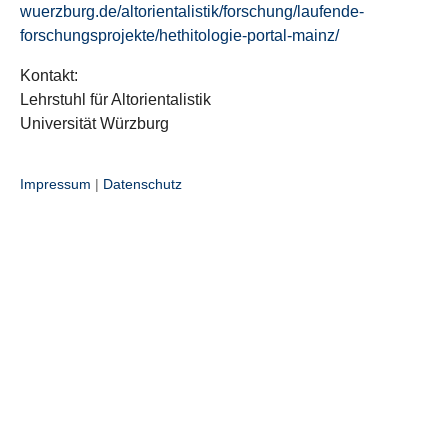
wuerzburg.de/altorientalistik/forschung/laufende-
forschungsprojekte/hethitologie-portal-mainz/
Kontakt:
Lehrstuhl für Altorientalistik
Universität Würzburg
Impressum
|
Datenschutz