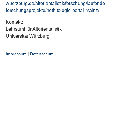
wuerzburg.de/altorientalistik/forschung/laufende-
forschungsprojekte/hethitologie-portal-mainz/
Kontakt:
Lehrstuhl für Altorientalistik
Universität Würzburg
Impressum
|
Datenschutz