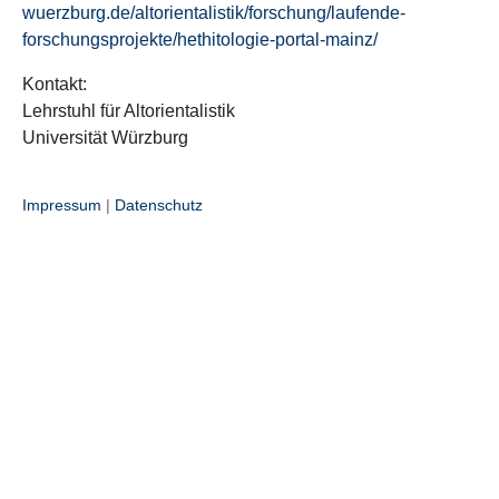
wuerzburg.de/altorientalistik/forschung/laufende-
forschungsprojekte/hethitologie-portal-mainz/
Kontakt:
Lehrstuhl für Altorientalistik
Universität Würzburg
Impressum
|
Datenschutz