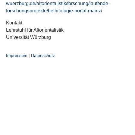
wuerzburg.de/altorientalistik/forschung/laufende-
forschungsprojekte/hethitologie-portal-mainz/
Kontakt:
Lehrstuhl für Altorientalistik
Universität Würzburg
Impressum
|
Datenschutz