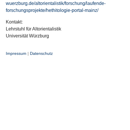
wuerzburg.de/altorientalistik/forschung/laufende-
forschungsprojekte/hethitologie-portal-mainz/
Kontakt:
Lehrstuhl für Altorientalistik
Universität Würzburg
Impressum
|
Datenschutz