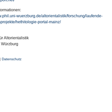
formationen:
w.phil.uni-wuerzburg.de/altorientalistik/forschung/laufende-
projekte/hethitologie-portal-mainz/
ür Altorientalistik
t Würzburg
|
Datenschutz