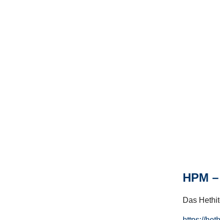
HPM – 
Das Hethito
https://het