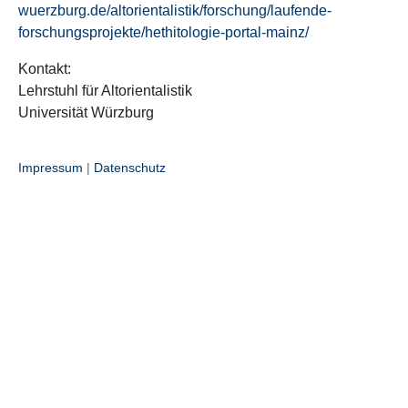
wuerzburg.de/altorientalistik/forschung/laufende-
forschungsprojekte/hethitologie-portal-mainz/
Kontakt:
Lehrstuhl für Altorientalistik
Universität Würzburg
Impressum
|
Datenschutz