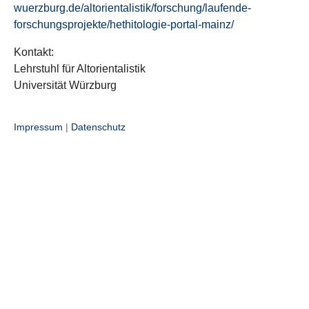
wuerzburg.de/altorientalistik/forschung/laufende-
forschungsprojekte/hethitologie-portal-mainz/
Kontakt:
Lehrstuhl für Altorientalistik
Universität Würzburg
Impressum
|
Datenschutz