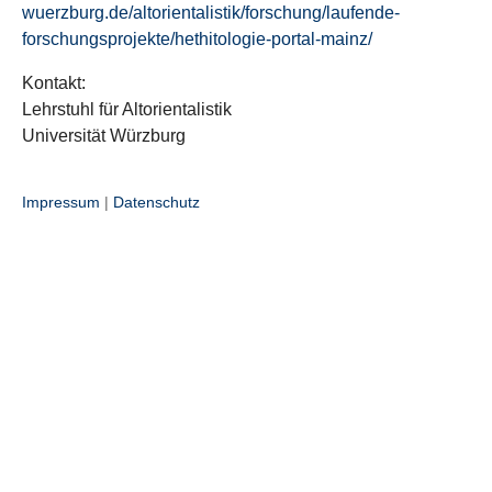
wuerzburg.de/altorientalistik/forschung/laufende-
forschungsprojekte/hethitologie-portal-mainz/
Kontakt:
Lehrstuhl für Altorientalistik
Universität Würzburg
Impressum
|
Datenschutz