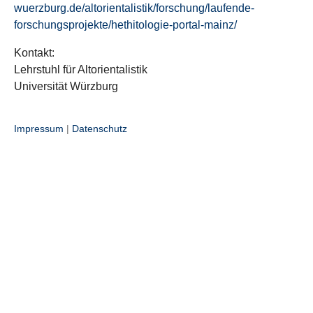
wuerzburg.de/altorientalistik/forschung/laufende-
forschungsprojekte/hethitologie-portal-mainz/
Kontakt:
Lehrstuhl für Altorientalistik
Universität Würzburg
Impressum
|
Datenschutz