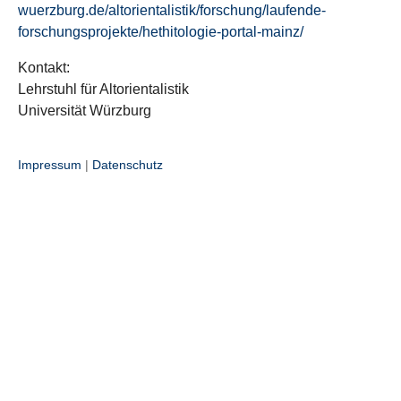
wuerzburg.de/altorientalistik/forschung/laufende-
forschungsprojekte/hethitologie-portal-mainz/
Kontakt:
Lehrstuhl für Altorientalistik
Universität Würzburg
Impressum
|
Datenschutz