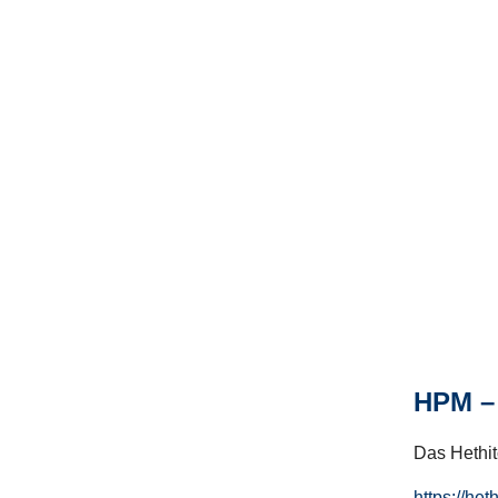
HPM – 
Das Hethito
https://het