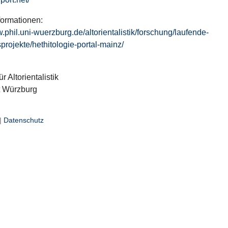
formationen:
w.phil.uni-wuerzburg.de/altorientalistik/forschung/laufende-
projekte/hethitologie-portal-mainz/
ür Altorientalistik
t Würzburg
|
Datenschutz