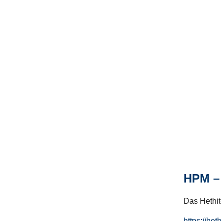
HPM – 
Das Hethito
https://het