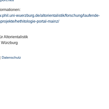
formationen:
w.phil.uni-wuerzburg.de/altorientalistik/forschung/laufende-
projekte/hethitologie-portal-mainz/
ür Altorientalistik
t Würzburg
|
Datenschutz